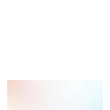
GO
全方位活動管理系統即買即用
以簡化的方式計劃、營銷和執行你的活動
GO
需要快速起一個公司網站？
香港網頁設計公司推薦，助您創出獨立品牌
網站
GO