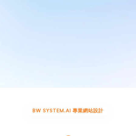
跟進網站架構。加上不清
就算順利完成網站建設，若
引客戶，結果計劃一直擱
雜，結果網站石沉大海，
費。
W System 專業網站設計
站式解決方案  立即
品牌策劃、網站設計、開發到 SEO 推廣，專為香港中小
設的完整解決方案
立即免費報價
BW SYSTEM.AI 專業網站設計
需3步
立即擁有您的專屬商業網