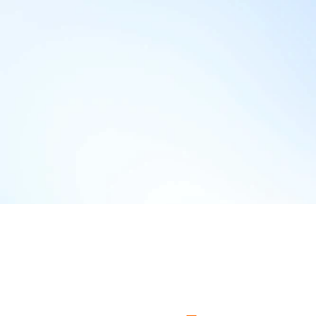
老闆每日忙於處理日常業務，難以抽出時間
楚網站應該包含甚麼功能、如何設計才能吸
置。
B
一
從
只