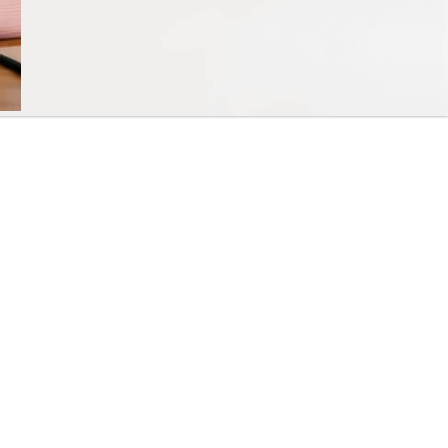
線上客服
來生意？