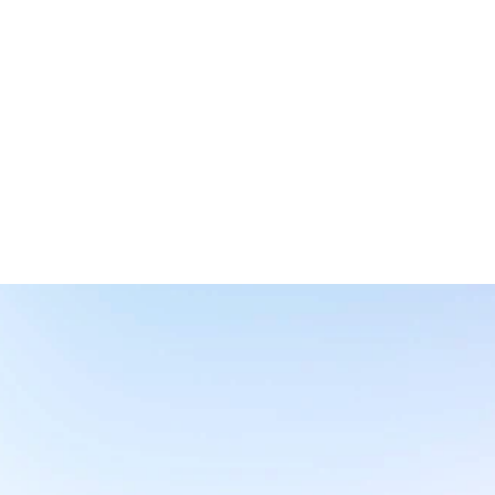
月費制，成本可控
無須高額開發費用、雲端與維護成本，輕鬆
月費，馬上擁有高效系統。
AI分析匯報
設定，涵括業務、人員管理、
BW SYSTEM為你設
析與篩選，更提升效率。
行業系統 × 月費模式