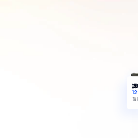
課
1
當