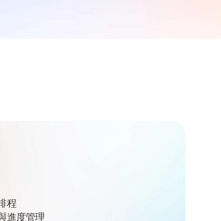
，
排程
與進度管理