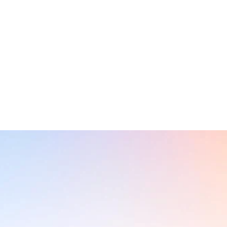
專業的工作流程
BW SYSTEM行業系統精準打造workflow，
操作簡單高效，讓日常營運更輕鬆。
定更符合行業的數據分析報表，AI會對數據進行分