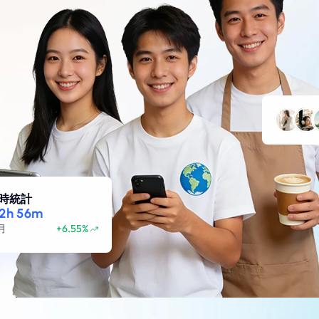
時統計
22h 56m
月
+6.55%