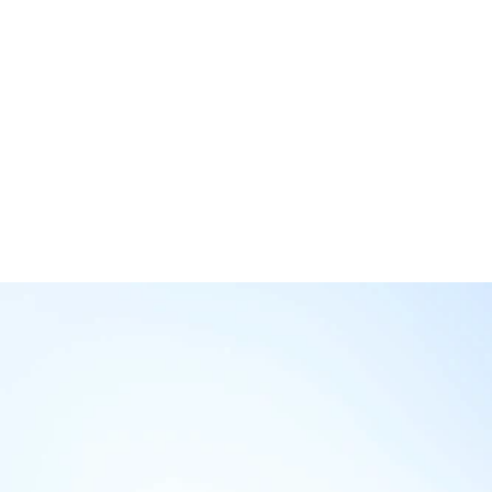
快速開發，等待期短
BW SYSTEM針對不同行業有完善工作流
程，系統快速開發，為生意加速。
滿足行業場景與需求
BW SYSTEM行業系統根據不同場景需求
財務管理及數據分析。