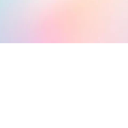
月費低至$799，  低成本，零負擔 
%
提升庫存週轉率，提高資金流效率
天
預設進銷存功能模組，即買即用
美容管理系統
課程管理系統
零售管理系統
醫療管理系統
NGO籌款管理
活動管理系統