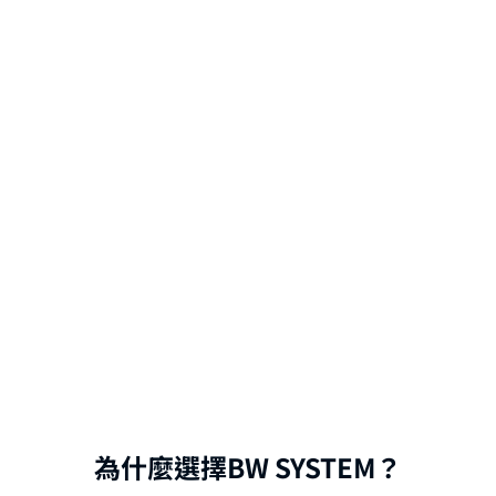
業務效率提升50%
系統賦能業務運作，2 人可管理 1000+ 客戶與
為什麼選擇BW SYSTEM？
多庫存 SKU，實際降低人力成本與錯誤率