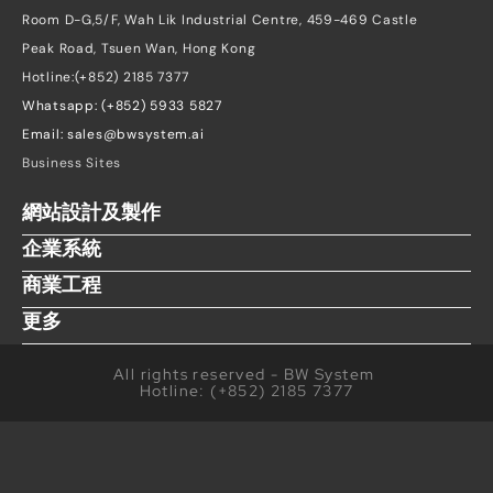
Room D-G,5/F, Wah Lik Industrial Centre, 459-469 Castle 
Peak Road, Tsuen Wan, Hong Kong
Hotline:(+852) 2185 7377
Whatsapp: (+852) 5933 5827
Email: sales@bwsystem.ai
Business Sites
網站設計及製作
企業系統
商業工程
更多
 All rights reserved - BW System  
Hotline: (+852) 2185 7377