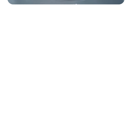
BW SYSTEM.AI
還有更多選擇
需要一套美容院管理系統？
結合視覺美學與 SEO 架構，打造 24 小時自動
獲客機器
GO
需要Shopify 購物網站開拓網購市場？
快速實現 O2O 轉型，讓您的美容產品輕鬆銷
往全港