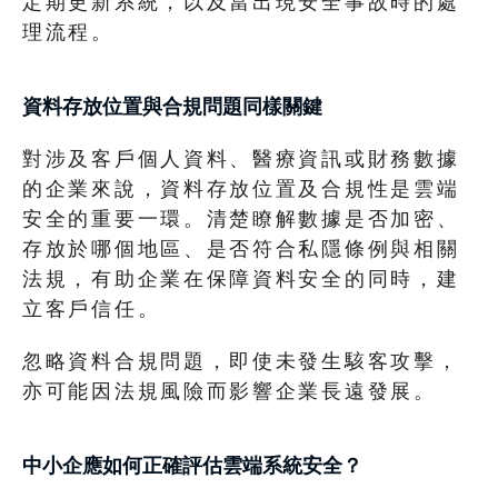
定期更新系統，以及當出現安全事故時的處
理流程。
資料存放位置與合規問題同樣關鍵
對涉及客戶個人資料、醫療資訊或財務數據
的企業來說，資料存放位置及合規性是雲端
安全的重要一環。清楚瞭解數據是否加密、
存放於哪個地區、是否符合私隱條例與相關
法規，有助企業在保障資料安全的同時，建
立客戶信任。
忽略資料合規問題，即使未發生駭客攻擊，
亦可能因法規風險而影響企業長遠發展。
中小企應如何正確評估雲端系統安全？