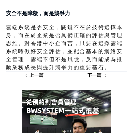
安全不是障礙，而是競爭力
雲端系統是否安全，關鍵不在於技術選擇本
身，而在於企業是否具備正確的評估與管理
思維。對香港中小企而言，只要在選擇雲端
系統時做好安全評估，並配合基本的網絡安
全管理，雲端不但不是風險，反而能成為推
動業務成長與提升競爭力的重要基石。
‹  上一篇   
下一篇   ›