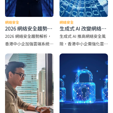
網絡安全
網絡安全
2026 網絡安全趨勢｜
生成式 AI 改變網絡攻
香港中小企必看
擊格局｜必須正視的
2026 網絡安全趨勢解析，
生成式 AI 推高網絡安全風
網絡安全風險
香港中小企加強雲端系統與
險，香港中小企需強化雲端
身份安全防護。
系統安全管理，防止資料外
洩。