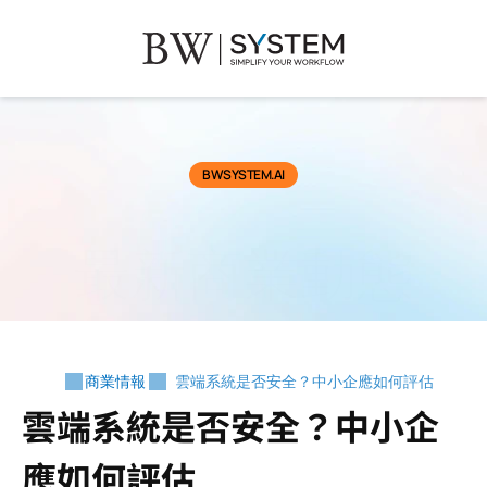
BWSYSTEM.AI
最新商業動態
商業情報
雲端系統是否安全？中小企應如何評估
雲端系統是否安全？中小企
應如何評估