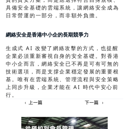
具備安全基礎的雲端系統，讓網絡安全成為
日常營運的一部分，而非額外負擔。
網絡安全是香港中小企的長期競爭力
生成式 AI 改變了網絡攻擊的方式，也提醒
企業必須重新審視自身的安全基礎。對香港
中小企而言，網絡安全已不再是可有可無的
技術選項，而是支撐企業穩定發展的重要根
基。唯有在雲端系統、管理流程與安全策略
上同步升級，企業才能在 AI 時代中安心前
行。
‹  上一篇   
下一篇   ›