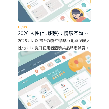
UI/UX
2026 人性化UI趨勢：情感互動設
計助企業提升使用者體驗
2026 UI/UX 設計趨勢中情感互動與溫暖人
性化 UI，提升使用者體驗與品牌忠誠度。