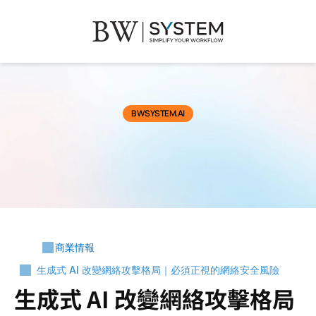
BWSYSTEM.AI
最新商業動態
商業情報
生成式 AI 改變網絡攻擊格局｜必須正視的網絡安全風險
生成式 AI 改變網絡攻擊格局