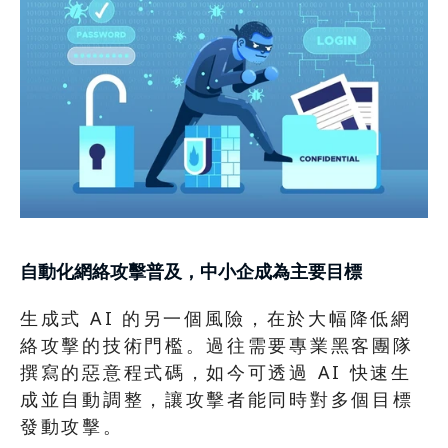
自動化網絡攻擊普及，中小企成為主要目標
生成式 AI 的另一個風險，在於大幅降低網
絡攻擊的技術門檻。過往需要專業黑客團隊
撰寫的惡意程式碼，如今可透過 AI 快速生
成並自動調整，讓攻擊者能同時對多個目標
發動攻擊。