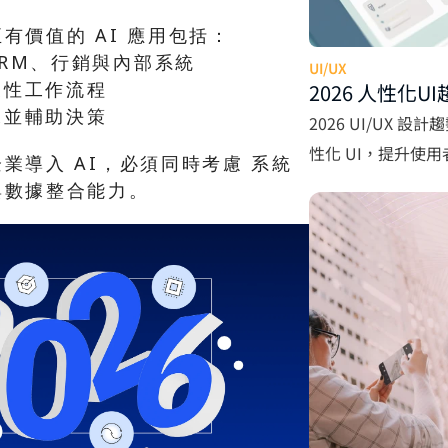
有價值的 AI 應用包括：
RM、行銷與內部系統
UI/UX
複性工作流程
2026 人性化
據並輔助決策
計助企業提升
2026 UI/UX 
性化 UI，提升使
業導入 AI，必須同時考慮 系統
與數據整合能力。