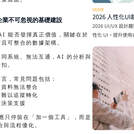
UI/UX
2026 人性化
：企業不可忽視的基礎建設
計助企業提升
2026 UI/UX 
AI 能否發揮真正價值，關鍵在於 
性化 UI，提升使
晰且可整合的數據架構。
同系統、無法互通，AI 的分析與
折扣。
而言，常見問題包括：
，資料無法整合
據難以追蹤轉化
與決策支援
不應只停留在「加一個工具」，而是
合與流程優化。