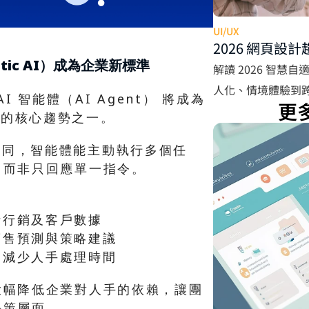
UI/UX
2026 網頁設
ntic AI）成為企業新標準
UX
解讀 2026 智慧自
人化、情境體驗到
I 智能體（AI Agent） 將成為 
更
UI/UX 設計與網站
應用的核心趨勢之一。
具不同，智能體能主動執行多個任
，而非只回應單一指令。
析行銷及客戶數據
銷售預測與策略建議
，減少人手處理時間
大幅降低企業對人手的依賴，讓團
決策層面。