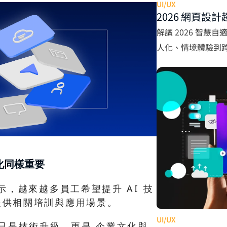
UI/UX
2026 網頁設
UX
解讀 2026 智慧自
人化、情境體驗到
UI/UX 設計與網站
化同樣重要
示，越來越多員工希望提升 AI 技
提供相關培訓與應用場景。
UI/UX
不只是技術升級，更是 企業文化與