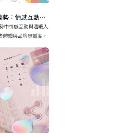
UI趨勢：情感互動設
使用者體驗
設計趨勢中情感互動與溫暖人
用者體驗與品牌忠誠度。