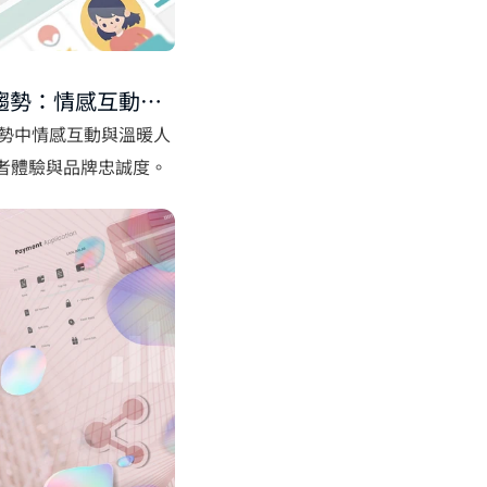
UI趨勢：情感互動設
使用者體驗
設計趨勢中情感互動與溫暖人
用者體驗與品牌忠誠度。