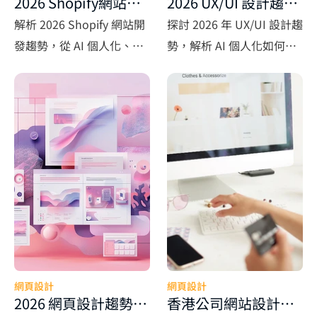
2026 Shopify網站開
2026 UX/UI 設計趨勢
發趨勢：AI 個人化與
實務指南：香港網頁
解析 2026 Shopify 網站開
探討 2026 年 UX/UI 設計趨
高轉化網頁設計新方
設計進入 AI 個人化年
發趨勢，從 AI 個人化、
勢，解析 AI 個人化如何重
向
代
UX/UI 設計到 SEO 架構，
塑香港網頁設計與企業網站
助香港企業打造高轉化電商
體驗，提升轉化與營運效
網站。
率。
網頁設計
網頁設計
2026 網頁設計趨勢：
香港公司網站設計推